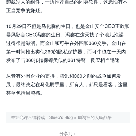
卸载别人的组件，一边推荐自己的同类软件，这恐怕有不
正当竞争的嫌疑。
10月29日不但是马化腾的生日，也是金山安全CEO王欣和
暴风影音CEO冯鑫的生日。冯鑫在这天找了个地儿泡澡，
过得很是滋润。而金山和可牛在外围和360交手。金山在
第一时间推出类似360的隐私保护器，而可牛也在一天内
发布了与360扣扣保镖类似的361特警，反应相当迅速，
尽管有外围企业的支持，腾讯和360之间的战争如何发
展，最终决定在马化腾手里，所有人，都只是看客，这里
甚至包括周鸿祎。
未经允许不得转载：
Sleep's Blog
»
周鸿祎的人民战争
分享到：