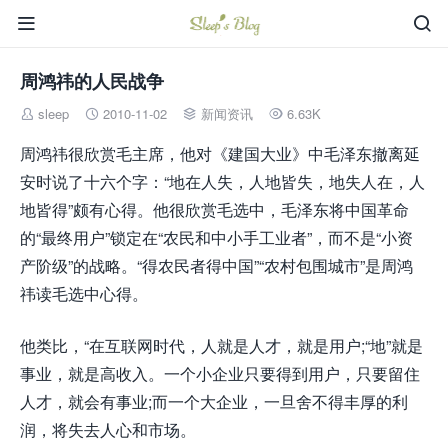


周鸿祎的人民战争
sleep
2010-11-02
新闻资讯
6.63K




周鸿祎很欣赏毛主席，他对《建国大业》中毛泽东撤离延
安时说了十六个字：“地在人失，人地皆失，地失人在，人
地皆得”颇有心得。他很欣赏毛选中，毛泽东将中国革命
的“最终用户”锁定在“农民和中小手工业者”，而不是“小资
产阶级”的战略。“得农民者得中国”“农村包围城市”是周鸿
祎读毛选中心得。
他类比，“在互联网时代，人就是人才，就是用户;“地”就是
事业，就是高收入。一个小企业只要得到用户，只要留住
人才，就会有事业;而一个大企业，一旦舍不得丰厚的利
润，将失去人心和市场。