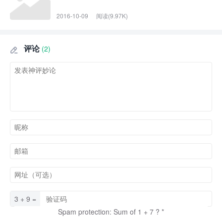
2016-10-09
阅读(9.97K)
评论
(2)

3 + 9 =
Spam protection: Sum of 1 + 7 ?
*