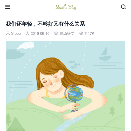


我们还年轻，不够好又有什么关系
Sleep
2016-09-10
鸡汤好文
7.17K



