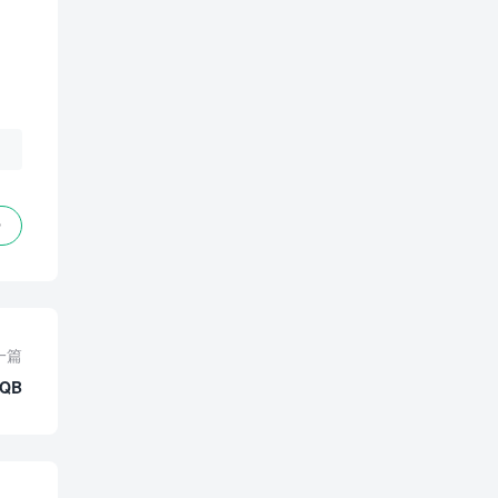
赞
一篇
QB