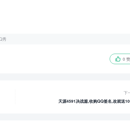
Q秀
0 

下
天源4591决战篇,收购QQ签名,改就送10