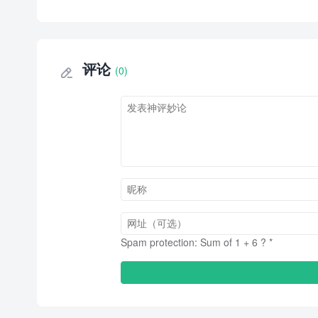
评论
(0)

Spam protection: Sum of 1 + 6 ?
*