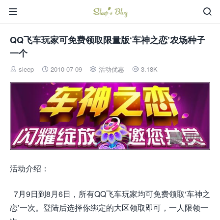


QQ飞车玩家可免费领取限量版‘车神之恋’农场种子
一个
sleep
2010-07-09
活动优惠
3.18K




活动介绍：
7月9日到8月6日，所有QQ飞车玩家均可免费领取‘车神之
恋’一次。登陆后选择你绑定的大区领取即可，一人限领一