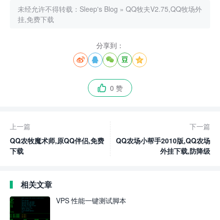
未经允许不得转载：
Sleep's Blog
»
QQ牧夫V2.75,QQ牧场外
挂,免费下载
分享到：





0 赞

上一篇
下一篇
QQ农牧魔术师,原QQ伴侣,免费
QQ农场小帮手2010版,QQ农场
下载
外挂下载,防降级
相关文章
VPS 性能一键测试脚本