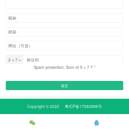
2 + 7 =
Spam protection: Sum of 5 + 7 ?
*
Copyright © 2022
粤ICP备17083898号

