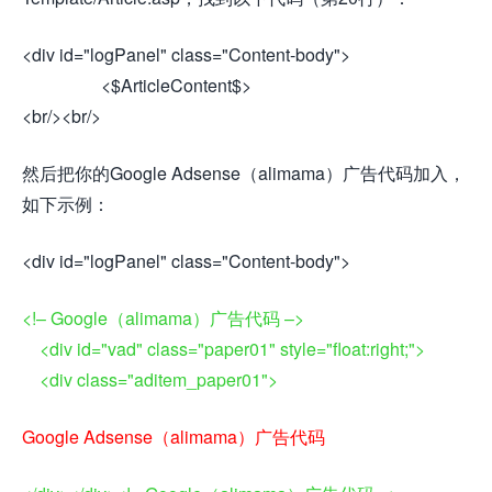
<div id="logPanel" class="Content-body">
<$ArticleContent$>
<br/><br/>
然后把你的Google Adsense（alimama）广告代码加入，
如下示例：
<div id="logPanel" class="Content-body">
<!– Google（alimama）广告代码 –>
<div id="vad" class="paper01" style="float:right;">
<div class="aditem_paper01">
Google Adsense（alimama）广告代码