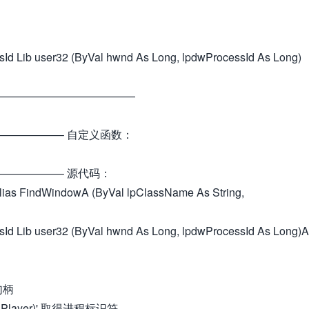
Id Lib user32 (ByVal hwnd As Long, lpdwProcessId As Long)
—————————————
—————– 自定义函数：
—————– 源代码：
Alias FindWindowA (ByVal lpClassName As String,
Id Lib user32 (ByVal hwnd As Long, lpdwProcessId As Long)
的句柄
dia Player)' 取得进程标识符