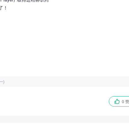
可了！
一)
0 
