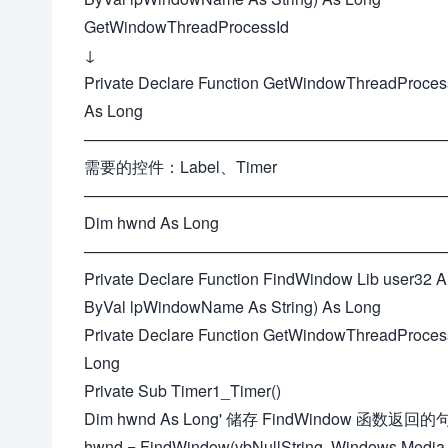
GetWindowThreadProcessId
↓
Private Declare Function GetWindowThreadProcess
As Long
——————————————————————
需要的控件：Label、Timer
———————————————————————
Dim hwnd As Long
———————————————————————
Private Declare Function FindWindow Lib user32 
ByVal lpWindowName As String) As Long
Private Declare Function GetWindowThreadProcess
Long
Private Sub Timer1_Timer()
Dim hwnd As Long' 储存 FindWindow 函数返回
hwnd = FindWindow(vbNullString, Windows Me