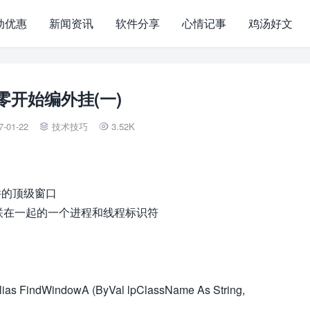
动优惠
新闻资讯
软件分享
心情记事
鸡汤好文
从零开始编外挂(一)
7-01-22
技术技巧
3.52K


条件的顶级窗口
定窗口关联在一起的一个进程和线程标识符
Alias FindWindowA (ByVal lpClassName As String,