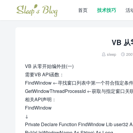
首页
技术技巧
活
VB 
sleep
200


VB 从零开始编外挂(一)
需要VB API函数：
FindWindow ←寻找窗口列表中第一个符合指定
GetWindowThreadProcessId ←获取与指
相关API声明：
FindWindow
↓
Private Declare Function FindWindow Lib user32 
ByVal lpWindowName As String) As Long