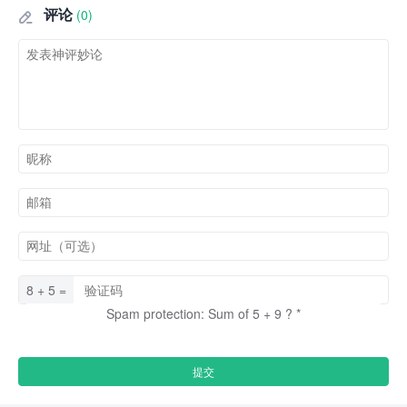
评论
(0)

8 + 5 =
Spam protection: Sum of 5 + 9 ?
*