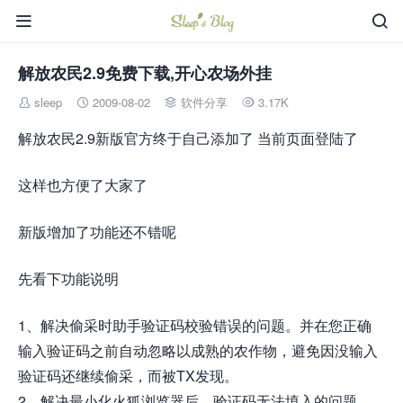


解放农民2.9免费下载,开心农场外挂
sleep
2009-08-02
软件分享
3.17K




解放农民2.9新版官方终于自己添加了 当前页面登陆了
这样也方便了大家了
新版增加了功能还不错呢
先看下功能说明
1、解决偷采时助手验证码校验错误的问题。并在您正确
输入验证码之前自动忽略以成熟的农作物，避免因没输入
验证码还继续偷采，而被TX发现。
2、解决最小化火狐浏览器后，验证码无法填入的问题。