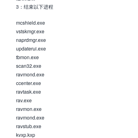
3：结束以下进程
mcshield.exe
vstskmgr.exe
naprdmgr.exe
updaterui.exe
tbmon.exe
scan32.exe
ravmond.exe
ccenter.exe
ravtask.exe
rav.exe
ravmon.exe
ravmond.exe
ravstub.exe
kvxp.kxp