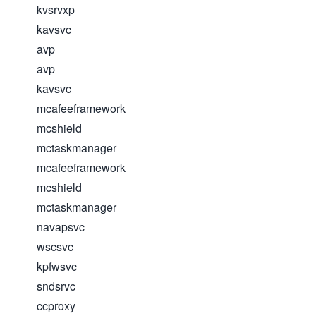
kvsrvxp
kavsvc
avp
avp
kavsvc
mcafeeframework
mcshield
mctaskmanager
mcafeeframework
mcshield
mctaskmanager
navapsvc
wscsvc
kpfwsvc
sndsrvc
ccproxy