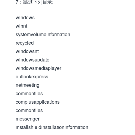
7：跳过下列目录:
windows
winnt
systemvolumeinformation
recycled
windowsnt
windowsupdate
windowsmediaplayer
outlookexpress
netmeeting
commonfiles
complusapplications
commonfiles
messenger
installshieldinstallationinformation