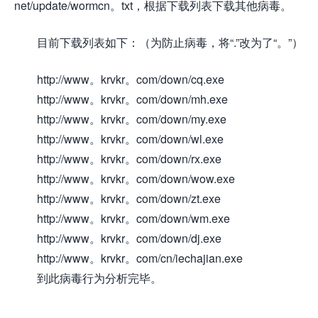
net/update/wormcn。txt，根据下载列表下载其他病毒。
目前下载列表如下：（为防止病毒，将“.”改为了“。”）
http://www。krvkr。com/down/cq.exe
http://www。krvkr。com/down/mh.exe
http://www。krvkr。com/down/my.exe
http://www。krvkr。com/down/wl.exe
http://www。krvkr。com/down/rx.exe
http://www。krvkr。com/down/wow.exe
http://www。krvkr。com/down/zt.exe
http://www。krvkr。com/down/wm.exe
http://www。krvkr。com/down/dj.exe
http://www。krvkr。com/cn/iechajian.exe
到此病毒行为分析完毕。