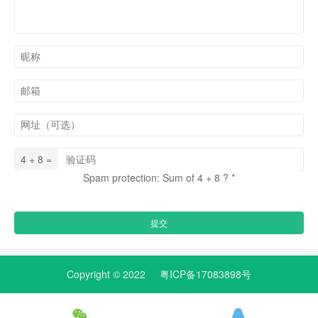
4 + 8 =
Spam protection: Sum of 4 + 8 ?
*
Copyright © 2022
粤ICP备17083898号

