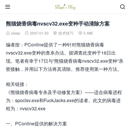


熊猫烧香病毒nvscv32.exe变种手动清除方案
sleep
2007-01-20
技术技巧
3.48K




编者按：PConline提供了一种针对熊猫烧香病毒
nvscv32.exe变种的查杀办法。据调查此变种于16日出
现。笔者有幸于17日与“熊猫烧香病毒nvscv32.exe变种”亲
密接触，并用以下方法将其清除。推荐使用第一种方法。
相关链接：
《熊猫烧香病毒专杀及手动修复方案》——适合病毒进程
为：spoclsv.exe和FuckJacks.exe的读者。此文的病毒进
程为：nvscv32.exe
一、PConline提供的解决方案