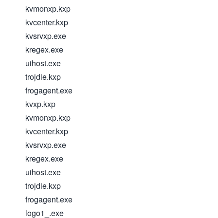
kvmonxp.kxp
kvcenter.kxp
kvsrvxp.exe
kregex.exe
uihost.exe
trojdie.kxp
frogagent.exe
kvxp.kxp
kvmonxp.kxp
kvcenter.kxp
kvsrvxp.exe
kregex.exe
uihost.exe
trojdie.kxp
frogagent.exe
logo1_.exe