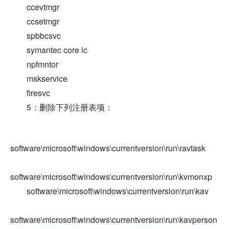
ccevtmgr
ccsetmgr
spbbcsvc
symantec core lc
npfmntor
mskservice
firesvc
5：删除下列注册表项：
software\microsoft\windows\currentversion\run\ravtask
software\microsoft\windows\currentversion\run\kvmonxp
software\microsoft\windows\currentversion\run\kav
software\microsoft\windows\currentversion\run\kavperson