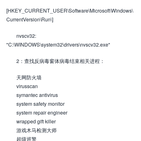
[HKEY_CURRENT_USER\Software\Microsoft\Windows\
CurrentVersion\Run\]
nvscv32:
"C:\WINDOWS\system32\drivers\nvscv32.exe"
2：查找反病毒窗体病毒结束相关进程：
天网防火墙
virusscan
symantec antivirus
system safety monitor
system repair engineer
wrapped gift killer
游戏木马检测大师
超级巡警