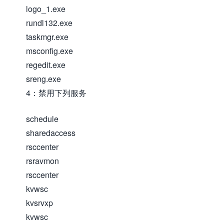
logo_1.exe
rundl132.exe
taskmgr.exe
msconfig.exe
regedit.exe
sreng.exe
4：禁用下列服务
schedule
sharedaccess
rsccenter
rsravmon
rsccenter
kvwsc
kvsrvxp
kvwsc