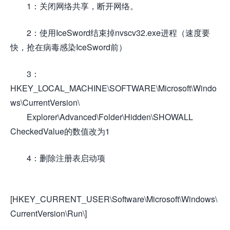
1：关闭网络共享，断开网络。
2：使用IceSword结束掉nvscv32.exe进程（速度要
快，抢在病毒感染IceSword前）
3：
HKEY_LOCAL_MACHINE\SOFTWARE\Microsoft\Windo
ws\CurrentVersion\
Explorer\Advanced\Folder\Hidden\SHOWALL
CheckedValue的数值改为1
4：删除注册表启动项
[HKEY_CURRENT_USER\Software\Microsoft\Windows\
CurrentVersion\Run\]