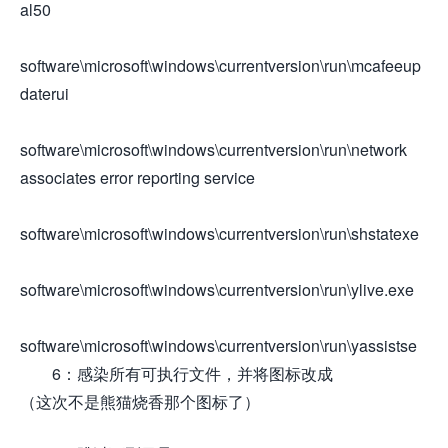
al50
software\microsoft\windows\currentversion\run\mcafeeup
daterui
software\microsoft\windows\currentversion\run\network
associates error reporting service
software\microsoft\windows\currentversion\run\shstatexe
software\microsoft\windows\currentversion\run\ylive.exe
software\microsoft\windows\currentversion\run\yassistse
6：感染所有可执行文件，并将图标改成
（这次不是熊猫烧香那个图标了）