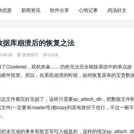
动优惠
新闻资讯
软件分享
心情记事
鸡汤好文
ver数据库崩溃后的恢复之法
7-02-20
技术技巧
3.21K


Clustered，双机热备……仍然无法完全根除系统中的单点故
的硬件投资。所以，在系统崩溃的时候，如何恢复原有的宝贵数
件都完好无损了，这样只需要sp_attach_db，把数据文件
(一定要有master等)都copy到原有路径下也行，不过一般
多。
完成的事务和脏页等写入磁盘的，这样的情况sp_attach_d