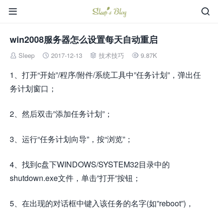


win2008服务器怎么设置每天自动重启
Sleep
2017-12-13
技术技巧
9.87K




1、打开“开始”/程序/附件/系统工具中”任务计划”，弹出任
务计划窗口；
2、然后双击”添加任务计划”；
3、运行“任务计划向导”，按“浏览”；
4、找到c盘下WINDOWS/SYSTEM32目录中的
shutdown.exe文件，单击”打开”按钮；
5、在出现的对话框中键入该任务的名字(如”reboot”)，